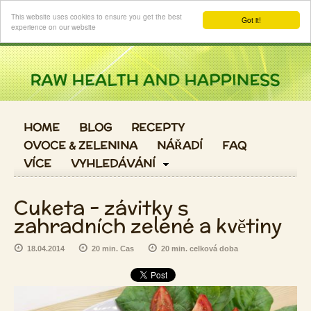
Login
This website uses cookies to ensure you get the best
Got it!
experience on our website
HOME
BLOG
RECEPTY
OVOCE & ZELENINA
NÁŘADÍ
FAQ
VÍCE
VYHLEDÁVÁNÍ
Cuketa - závitky s
zahradních zelené a květiny
18.04.2014
20 min. Cas
20 min. celková doba