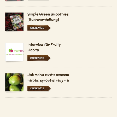
Simple Green Smoothies
[Buchvorstellung]
CTETE VÍCE
Interview für Fruity
Habits
CTETE VÍCE
Jak mohu začít s ovocem
na bázi syrové stravy - a
držet se ho?
CTETE VÍCE
Jaký je 80-10-10 syrové
vegan životní styl?