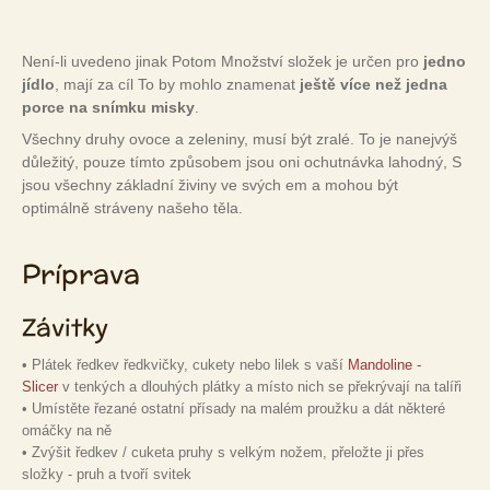
Není-li uvedeno jinak Potom Množství složek je určen pro
jedno
jídlo
, mají za cíl To by mohlo znamenat
ještě více než jedna
porce na snímku misky
.
Všechny druhy ovoce a zeleniny, musí být zralé. To je nanejvýš
důležitý, pouze tímto způsobem jsou oni ochutnávka lahodný, S
jsou všechny základní živiny ve svých em a mohou být
optimálně stráveny našeho těla.
Príprava
Závitky
• Plátek ředkev ředkvičky, cukety nebo lilek s vaší
Mandoline -
Slicer
v tenkých a dlouhých plátky a místo nich se překrývají na talíři
• Umístěte řezané ostatní přísady na malém proužku a dát některé
omáčky na ně
• Zvýšit ředkev / cuketa pruhy s velkým nožem, přeložte ji přes
složky - pruh a tvoří svitek