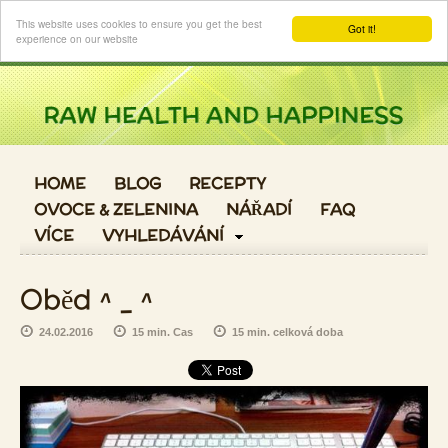
Login
This website uses cookies to ensure you get the best
Got it!
experience on our website
HOME
BLOG
RECEPTY
OVOCE & ZELENINA
NÁŘADÍ
FAQ
VÍCE
VYHLEDÁVÁNÍ
Oběd ^ _ ^
24.02.2016
15 min. Cas
15 min. celková doba