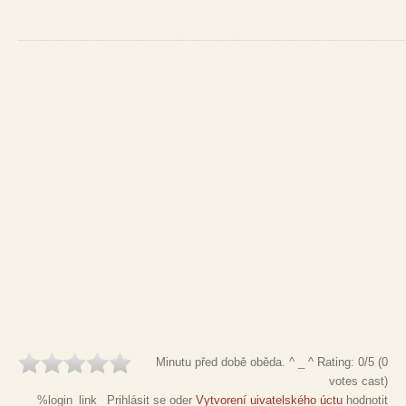
Minutu před době oběda. ^ _ ^
Rating:
0
/5 (
0
votes cast)
%login_link_ Prihlásit se oder
Vytvorení uivatelského úctu
hodnotit