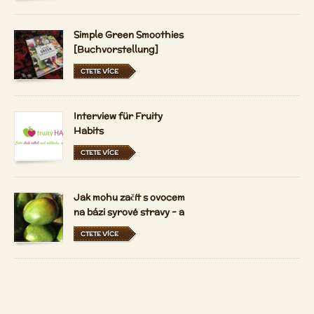
Simple Green Smoothies
[Buchvorstellung]
CTETE VÍCE
Interview für Fruity
Habits
CTETE VÍCE
Jak mohu začít s ovocem
na bázi syrové stravy - a
držet se ho?
CTETE VÍCE
Jaký je 80-10-10 syrové
vegan životní styl?