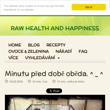
Login
This website uses cookies to ensure you get the best
Got it!
experience on our website
HOME
BLOG
RECEPTY
OVOCE & ZELENINA
NÁŘADÍ
FAQ
VÍCE
VYHLEDÁVÁNÍ
Minutu před době oběda. ^ _ ^
24.02.2016
15 min. Cas
15 min. celková doba