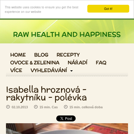
Login
This website uses cookies to ensure you get the best
Got it!
experience on our website
HOME
BLOG
RECEPTY
OVOCE & ZELENINA
NÁŘADÍ
FAQ
VÍCE
VYHLEDÁVÁNÍ
Isabella hroznová -
rakytníku - polévka
02.10.2013
15 min. Cas
15 min. celková doba