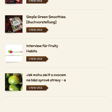
CTETE VÍCE
Simple Green Smoothies
[Buchvorstellung]
CTETE VÍCE
Interview für Fruity
Habits
CTETE VÍCE
Jak mohu začít s ovocem
na bázi syrové stravy - a
držet se ho?
CTETE VÍCE
Jaký je 80-10-10 syrové
vegan životní styl?