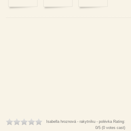
Isabella hroznová - rakytníku - polévka
Rating:
0
/5 (
0
votes cast)