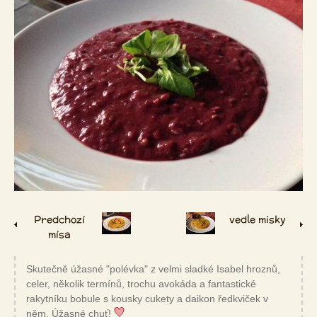
Predchozí
vedle misky
mísa
Skutečně úžasné "polévka" z velmi sladké Isabel hroznů,
celer, několik termínů, trochu avokáda a fantastické
rakytníku bobule s kousky cukety a daikon ředkviček v
něm. Úžasné chuť!