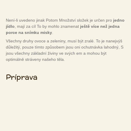
Není-li uvedeno jinak Potom Množství složek je určen pro
jedno
jídlo
, mají za cíl To by mohlo znamenat
ještě více než jedna
porce na snímku misky
.
Všechny druhy ovoce a zeleniny, musí být zralé. To je nanejvýš
důležitý, pouze tímto způsobem jsou oni ochutnávka lahodný, S
jsou všechny základní živiny ve svých em a mohou být
optimálně stráveny našeho těla.
Príprava