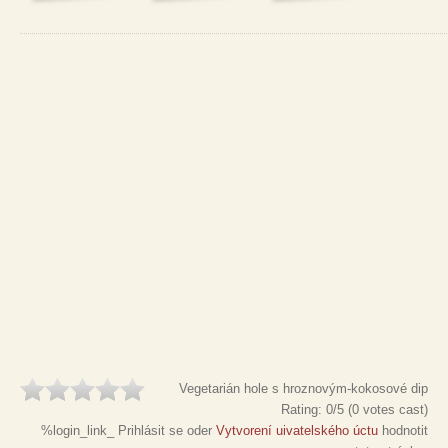
Vegetarián hole s hroznovým-kokosové dip
Rating:
0
/5 (
0
votes cast)
%login_link_ Prihlásit se oder
Vytvorení uivatelského úctu
hodnotit