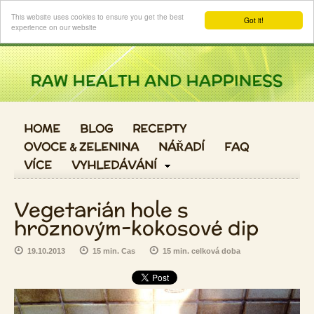
Login
This website uses cookies to ensure you get the best
Got it!
experience on our website
HOME
BLOG
RECEPTY
OVOCE & ZELENINA
NÁŘADÍ
FAQ
VÍCE
VYHLEDÁVÁNÍ
Vegetarián hole s
hroznovým-kokosové dip
19.10.2013
15 min. Cas
15 min. celková doba