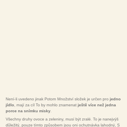
Není-li uvedeno jinak Potom Množství složek je určen pro
jedno
jídlo
, mají za cíl To by mohlo znamenat
ještě více než jedna
porce na snímku misky
.
Všechny druhy ovoce a zeleniny, musí být zralé. To je nanejvýš
důležitý, pouze tímto způsobem jsou oni ochutnávka lahodný, S