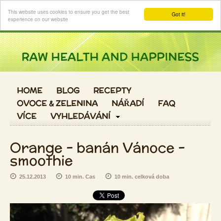
Login
This website uses cookies to ensure you get the best
Got it!
experience on our website
HOME
BLOG
RECEPTY
OVOCE & ZELENINA
NÁŘADÍ
FAQ
VÍCE
VYHLEDÁVÁNÍ
Orange - banán Vánoce -
smoothie
25.12.2013
10 min. Cas
10 min. celková doba