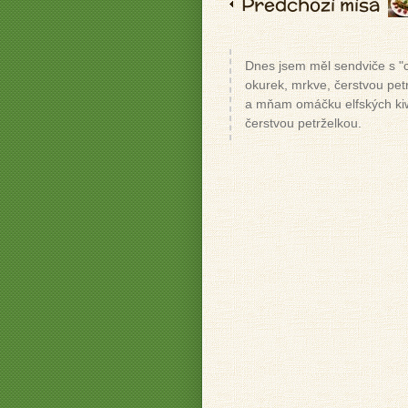
Predchozí mísa
Dnes jsem měl sendviče s "ch
okurek, mrkve, čerstvou petr
a mňam omáčku elfských kiwi,
čerstvou petrželkou.