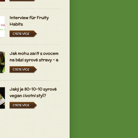
Interview für Fruity
Habits
CTETE VÍCE
Jak mohu začít s ovocem
na bázi syrové stravy - a
držet se ho?
CTETE VÍCE
Jaký je 80-10-10 syrové
vegan životní styl?
CTETE VÍCE