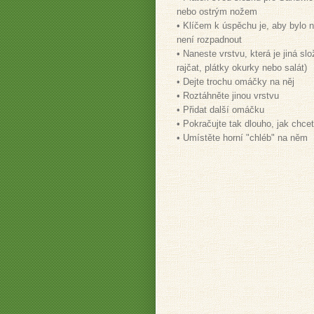
nebo ostrým nožem
• Klíčem k úspěchu je, aby bylo n
není rozpadnout
• Naneste vrstvu, která je jiná s
rajčat, plátky okurky nebo salát)
• Dejte trochu omáčky na něj
• Roztáhněte jinou vrstvu
• Přidat další omáčku
• Pokračujte tak dlouho, jak chcet
• Umístěte horní "chléb" na něm