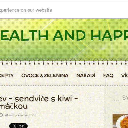
xperience on our website
CEPTY
OVOCE & ZELENINA
NÁŘADÍ
FAQ
VÍ
 - sendviče s kiwi -
S
omáčkou
28 min. celková doba