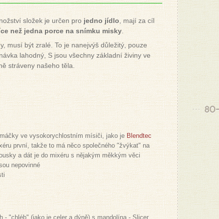
nožství složek je určen pro
jedno jídlo
, mají za cíl
více než jedna porce na snímku misky
.
, musí být zralé. To je nanejvýš důležitý, pouze
návka lahodný, S jsou všechny základní živiny ve
ě stráveny našeho těla.
80-
omáčky ve vysokorychlostním mísiči, jako je
Blendtec
xéru první, takže to má něco společného "žvýkat" na
kousky a dát je do mixéru s nějakým měkkým věci
sou nepovinné
ti
- "chléb" (jako je celer a dýně) s mandolína - Slicer