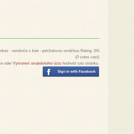
rkev - sendviče s kiwi - petrželovou omáčkou
Rating:
0
/5
(
0
votes cast)
 se oder
Vytvorení uivatelského úctu
hodnotit tuto stránku.