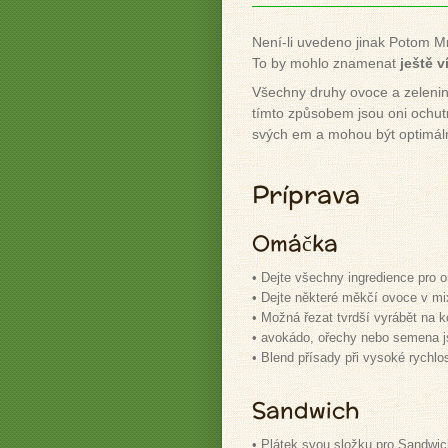
Není-li uvedeno jinak Potom M
To by mohlo znamenat
ještě 
Všechny druhy ovoce a zeleniny
tímto způsobem jsou oni ochut
svých em a mohou být optimáln
Príprava
Omáčka
• Dejte všechny ingredience pro 
• Dejte některé měkčí ovoce v mi
• Možná řezat tvrdší vyrábět na 
• avokádo, ořechy nebo semena j
• Blend přísady při vysoké rychlos
Sandwich
• Plátek svou složku pro Sandwich 