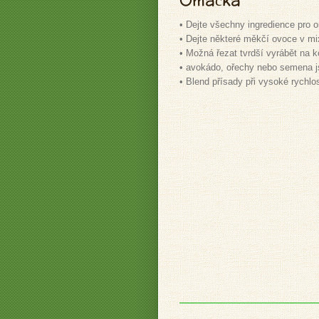
Omáčka
• Dejte všechny ingredience pro 
• Dejte některé měkčí ovoce v mi
• Možná řezat tvrdší vyrábět na 
• avokádo, ořechy nebo semena j
• Blend přísady při vysoké rychlos