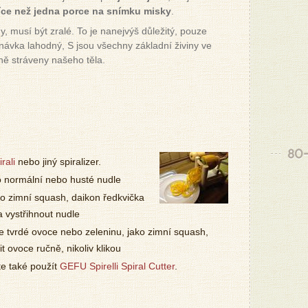
více než jedna porce na snímku misky
.
, musí být zralé. To je nanejvýš důležitý, pouze
návka lahodný, S jsou všechny základní živiny ve
ě stráveny našeho těla.
80-
rali
nebo jiný spiralizer.
o normální nebo husté nudle
bo zimní squash, daikon ředkvička
 vystřihnout nudle
 tvrdé ovoce nebo zeleninu, jako zimní squash,
t ovoce ručně, nikoliv klikou
e také použít
GEFU Spirelli Spiral Cutter
.