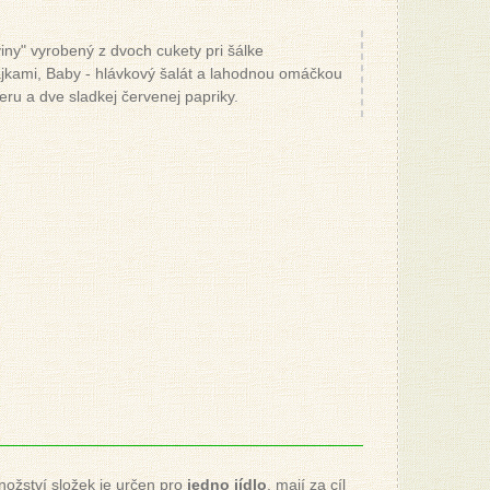
ny" vyrobený z dvoch cukety pri šálke
jkami, Baby - hlávkový šalát a lahodnou omáčkou
leru a dve sladkej červenej papriky.
nožství složek je určen pro
jedno jídlo
, mají za cíl