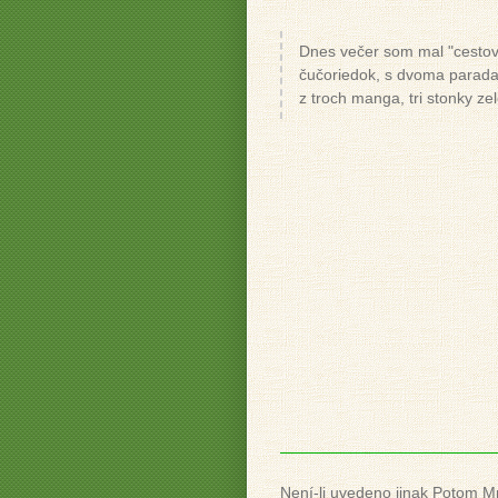
Dnes večer som mal "cestovi
čučoriedok, s dvoma parada
z troch manga, tri stonky ze
Není-li uvedeno jinak Potom M