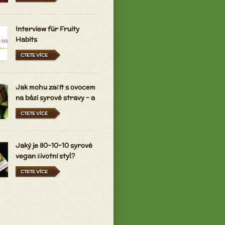
Interview für Fruity
Habits
CTETE VÍCE
Jak mohu začít s ovocem
na bázi syrové stravy - a
držet se ho?
CTETE VÍCE
Jaký je 80-10-10 syrové
vegan životní styl?
CTETE VÍCE