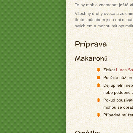
To by mohlo znamenat
ještě 
Všechny druhy ovoce a zeleniny
tímto způsobem jsou oni ochut
svých em a mohou být optimáln
Príprava
Makaronů
Získat
Lurch Spi
Použijte nůž pr
Dej up letní ne
nebo podobné a
Pokud používáte
mohou se obráti
Případně můžet