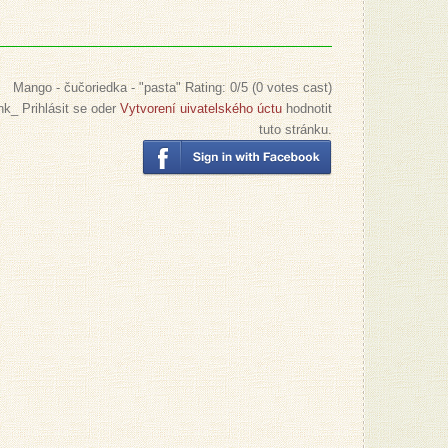
Mango - čučoriedka - "pasta"
Rating:
0
/5 (
0
votes cast)
nk_ Prihlásit se oder
Vytvorení uivatelského úctu
hodnotit
tuto stránku.