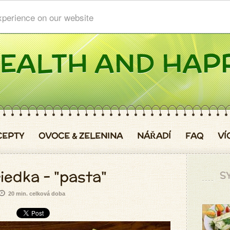
xperience on our website
CEPTY
OVOCE & ZELENINA
NÁŘADÍ
FAQ
VÍ
iedka - "pasta"
S
20 min. celková doba