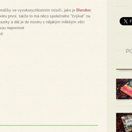
omáčky ve vysokorychlostním mísiči, jako je
Blendtec
xéru první, takže to má něco společného "žvýkat" na
kousky a dát je do mixéru s nějakým měkkým věci
sou nepovinné
ti
PO