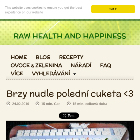
Login
This website uses cookies to ensure you get the best
Got it!
experience on our website
HOME
BLOG
RECEPTY
OVOCE & ZELENINA
NÁŘADÍ
FAQ
VÍCE
VYHLEDÁVÁNÍ
Brzy nudle polední cuketa <3
24.02.2016
15 min. Cas
15 min. celková doba