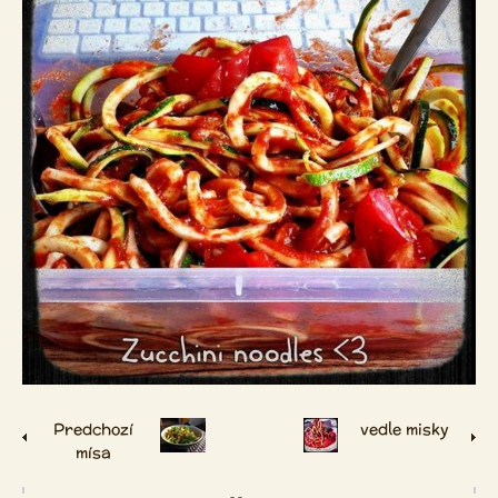
Predchozí
vedle misky
mísa