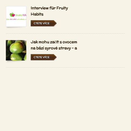
Interview für Fruity
Habits
CTETE VÍCE
Jak mohu začít s ovocem
na bázi syrové stravy - a
držet se ho?
CTETE VÍCE
Jaký je 80-10-10 syrové
vegan životní styl?
CTETE VÍCE
Kontakt
Copyright 2026 by
Patrizio Bekerle