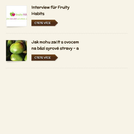
Interview für Fruity
Habits
CTETE VÍCE
Jak mohu začít s ovocem
na bázi syrové stravy - a
držet se ho?
CTETE VÍCE
Jaký je 80-10-10 syrové
vegan životní styl?
CTETE VÍCE
Kontakt
Copyright 2026 by
Patrizio Bekerle