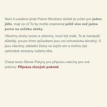
Není-li uvedeno jinak Potom Množství složek je určen pro
jedno
jídlo
, mají za cíl To by mohlo znamenat
ještě více než jedna
porce na snímku misky
.
Všechny druhy ovoce a zeleniny, musí být zralé. To je nanejvýš
důležitý, pouze tímto způsobem jsou oni ochutnávka lahodný, S
jsou všechny základní živiny ve svých em a mohou být
optimálně stráveny našeho těla.
Získat tento článek Pokyny pro přípravu vakcíny pro své
pokrmy:
Příprava různých pokrmů