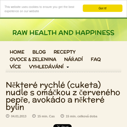
Login
This website uses cookies to ensure you get the best
Got it!
experience on our website
HOME
BLOG
RECEPTY
OVOCE & ZELENINA
NÁŘADÍ
FAQ
VÍCE
VYHLEDÁVÁNÍ
Některé rychlé (cuketa)
nudle s omáčkou z červeného
pepře, avokádo a některé
bylin
04.01.2013
15 min. Cas
15 min. celková doba