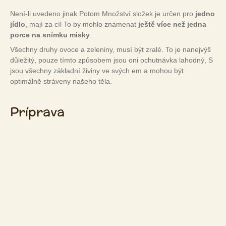
Není-li uvedeno jinak Potom Množství složek je určen pro
jedno
jídlo
, mají za cíl To by mohlo znamenat
ještě více než jedna
porce na snímku misky
.
Všechny druhy ovoce a zeleniny, musí být zralé. To je nanejvýš
důležitý, pouze tímto způsobem jsou oni ochutnávka lahodný, S
jsou všechny základní živiny ve svých em a mohou být
optimálně stráveny našeho těla.
Príprava