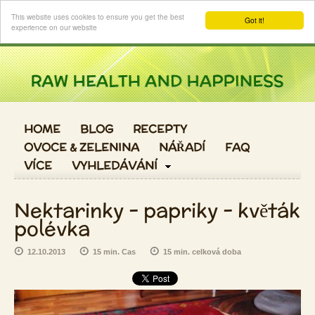
Login
This website uses cookies to ensure you get the best
Got it!
experience on our website
HOME
BLOG
RECEPTY
OVOCE & ZELENINA
NÁŘADÍ
FAQ
VÍCE
VYHLEDÁVÁNÍ
Nektarinky - papriky - květák
polévka
12.10.2013
15 min. Cas
15 min. celková doba