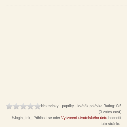
Nektarinky - papriky - květák polévka
Rating:
0
/5
(
0
votes cast)
%login_link_ Prihlásit se oder
Vytvorení uivatelského úctu
hodnotit
tuto stránku.