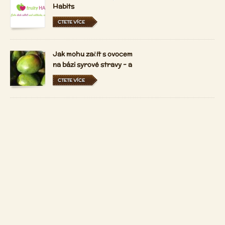
Habits
CTETE VÍCE
Jak mohu začít s ovocem
na bázi syrové stravy - a
držet se ho?
CTETE VÍCE
Jaký je 80-10-10 syrové
vegan životní styl?
CTETE VÍCE
Kontakt
Copyright 2026 by
Patrizio Bekerle