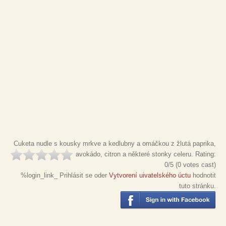
Cuketa nudle s kousky mrkve a kedlubny a omáčkou z žlutá paprika,
avokádo, citron a některé stonky celeru.
Rating:
0
/5 (
0
votes cast)
%login_link_ Prihlásit se oder
Vytvorení uivatelského úctu
hodnotit
tuto stránku.