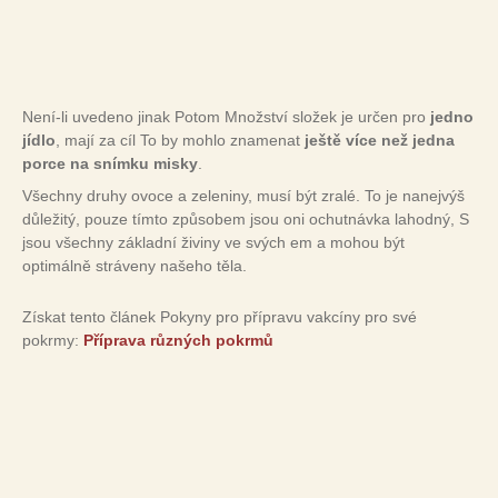
Není-li uvedeno jinak Potom Množství složek je určen pro
jedno
jídlo
, mají za cíl To by mohlo znamenat
ještě více než jedna
porce na snímku misky
.
Všechny druhy ovoce a zeleniny, musí být zralé. To je nanejvýš
důležitý, pouze tímto způsobem jsou oni ochutnávka lahodný, S
jsou všechny základní živiny ve svých em a mohou být
optimálně stráveny našeho těla.
Získat tento článek Pokyny pro přípravu vakcíny pro své
pokrmy:
Příprava různých pokrmů