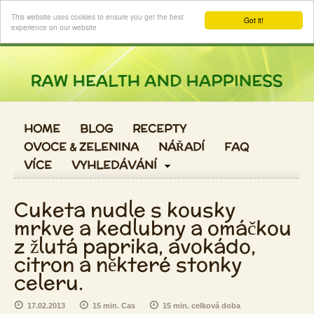
Login
This website uses cookies to ensure you get the best
Got it!
experience on our website
HOME
BLOG
RECEPTY
OVOCE & ZELENINA
NÁŘADÍ
FAQ
VÍCE
VYHLEDÁVÁNÍ
Cuketa nudle s kousky
mrkve a kedlubny a omáčkou
z žlutá paprika, avokádo,
citron a některé stonky
celeru.
17.02.2013
15 min. Cas
15 min. celková doba