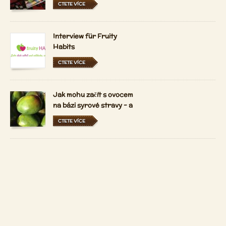
CTETE VÍCE
Interview für Fruity
Habits
CTETE VÍCE
Jak mohu začít s ovocem
na bázi syrové stravy - a
držet se ho?
CTETE VÍCE
Jaký je 80-10-10 syrové
vegan životní styl?
CTETE VÍCE
Kontakt
Copyright 2026 by
Patrizio Bekerle