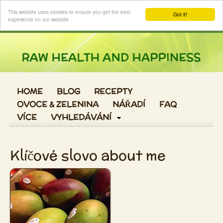
Login
This website uses cookies to ensure you get the best
Got it!
experience on our website
HOME
BLOG
RECEPTY
OVOCE & ZELENINA
NÁŘADÍ
FAQ
VÍCE
VYHLEDÁVÁNÍ
Klíčové slovo about me