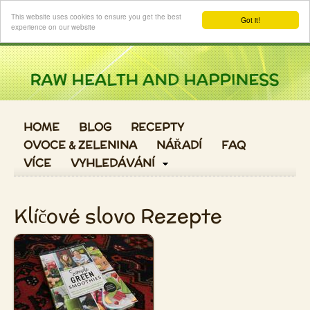
Login
This website uses cookies to ensure you get the best
Got it!
experience on our website
HOME
BLOG
RECEPTY
OVOCE & ZELENINA
NÁŘADÍ
FAQ
VÍCE
VYHLEDÁVÁNÍ
Klíčové slovo Rezepte