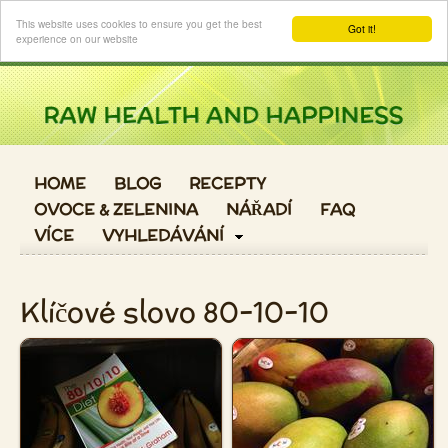
Login
This website uses cookies to ensure you get the best
Got it!
experience on our website
HOME
BLOG
RECEPTY
OVOCE & ZELENINA
NÁŘADÍ
FAQ
VÍCE
VYHLEDÁVÁNÍ
Klíčové slovo 80-10-10